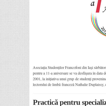
Asociația Studenților Francofoni din Iași sărbător
pentru a 11-a aniversare se va desfășura în data 
2001, la inițiativa unui grup de studenți provenind d
lectorului de limbă franceză Nathalie Duplaissy,
Practică pentru special