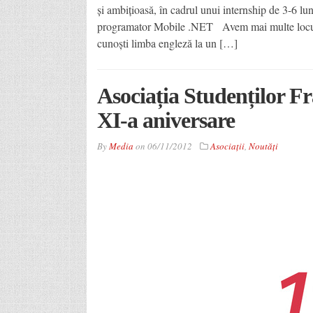
și ambițioasă, în cadrul unui internship de 3-6 l
programator Mobile .NET Avem mai multe locuri! 
cunoști limba engleză la un […]
Asociația Studenților Fr
XI-a aniversare
By
Media
on
06/11/2012
Asociaţii
,
Noutăţi