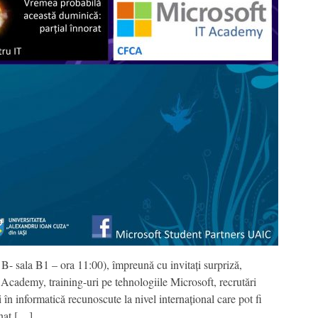
 sala B1 – ora 11:00), împreună cu invitați surpriză,
ademy, training-uri pe tehnologiile Microsoft, recrutări
în informatică recunoscute la nivel internațional care pot fi
inat […]