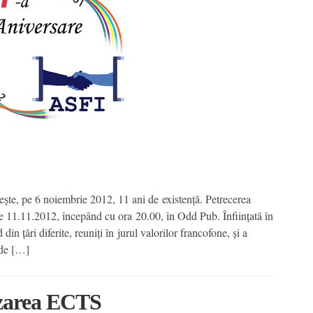
ește, pe 6 noiembrie 2012, 11 ani de existență. Petrecerea
de 11.11.2012, începând cu ora 20.00, în Odd Pub. Înfiinţată în
in țări diferite, reuniți în jurul valorilor francofone, și a
 de […]
izarea ECTS