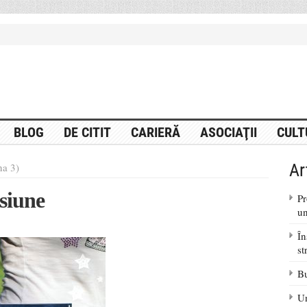
BLOG
DE CITIT
CARIERĂ
ASOCIAŢII
CULT
Ar
na 3)
siune
Pr
un
În
st
Bu
Un