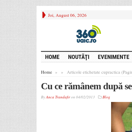
Joi, August 06, 2026
HOME
NOUTĂŢI
EVENIMENTE
Home
»
»
Articole etichetate cu
practica (Pagi
Cu ce rămânem după se
By
Anca Trandafir
on
04/02/2013
Blog