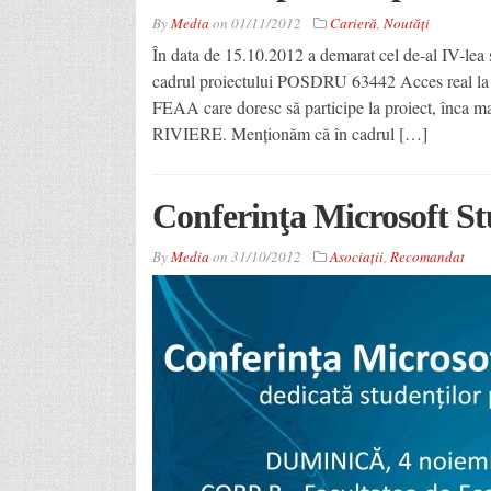
By
Media
on
01/11/2012
Carieră
,
Noutăţi
În data de 15.10.2012 a demarat cel de-al IV-lea ş
cadrul proiectului POSDRU 63442 Acces real la pi
FEAA care doresc să participe la proiect, înca mai
RIVIERE. Menţionăm că în cadrul […]
Conferinţa Microsoft St
By
Media
on
31/10/2012
Asociaţii
,
Recomandat