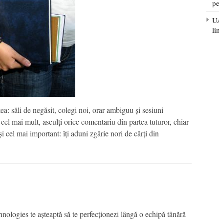
pe
UA
li
ea: săli de negăsit, colegi noi, orar ambiguu și sesiuni
cel mai mult, asculți orice comentariu din partea tuturor, chiar
 cel mai important: îți aduni zgârie nori de cărți din
ogies te așteaptă să te perfecționezi lângă o echipă tânără