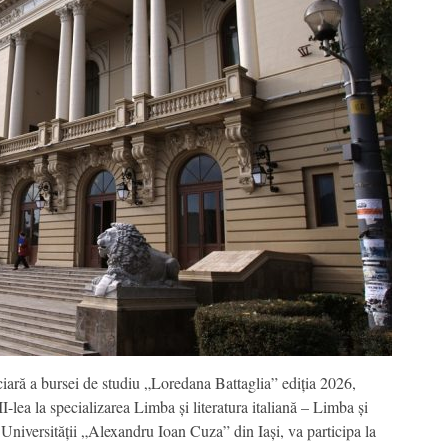
iciară a bursei de studiu „Loredana Battaglia” ediția 2026,
lea la specializarea Limba și literatura italiană – Limba și
a Universității „Alexandru Ioan Cuza” din Iași, va participa la