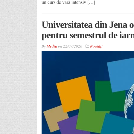
un curs de vară intensiv […]
Universitatea din Jena o
pentru semestrul de iar
By
Media
on
22/07/2026
Noutăţi