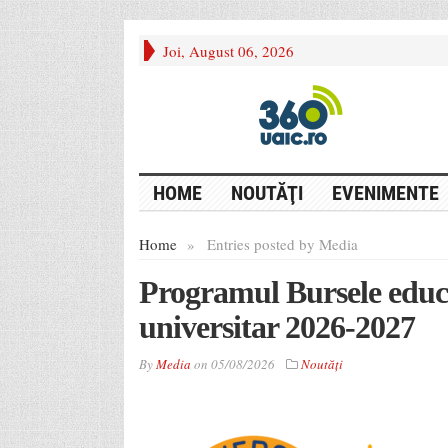
Joi, August 06, 2026
HOME
NOUTĂŢI
EVENIMENTE
Home
»
Entries posted by Media
Programul Bursele educ
universitar 2026-2027
By
Media
on
05/08/2026
Noutăţi