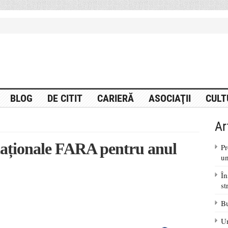
BLOG
DE CITIT
CARIERĂ
ASOCIAŢII
CULT
Ar
aționale FARA pentru anul
Pr
un
În
st
Bu
Un