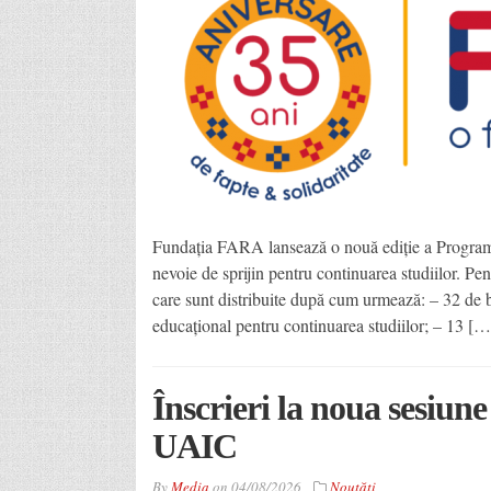
Fundația FARA lansează o nouă ediție a Program
nevoie de sprijin pentru continuarea studiilor. Pe
care sunt distribuite după cum urmează: – 32 de b
educațional pentru continuarea studiilor; – 13 […
Înscrieri la noua sesiune
UAIC
By
Media
on
04/08/2026
Noutăţi