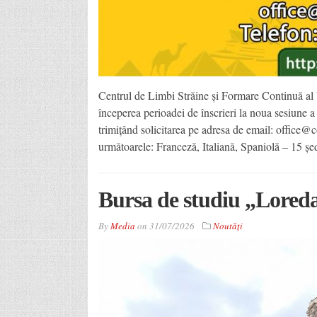
Centrul de Limbi Străine și Formare Continuă al 
începerea perioadei de înscrieri la noua sesiune a c
trimițând solicitarea pe adresa de email: office@c
următoarele: Franceză, Italiană, Spaniolă – 15 șe
Bursa de studiu „Loreda
By
Media
on
31/07/2026
Noutăţi