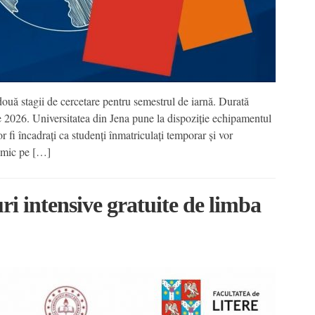
două stagii de cercetare pentru semestrul de iarnă. Durată
e 2026. Universitatea din Jena pune la dispoziție echipamentul
or fi încadrați ca studenți înmatriculați temporar și vor
demic pe […]
i intensive gratuite de limba