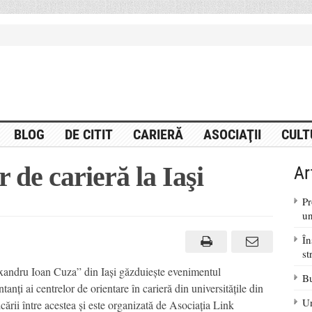
BLOG
DE CITIT
CARIERĂ
ASOCIAŢII
CULT
r de carieră la Iaşi
Ar
Pr
un
În
st
exandru Ioan Cuza” din Iași găzduieşte evenimentul
Bu
anţi ai centrelor de orientare în carieră din universităţile din
Un
cării între acestea şi este organizată de Asociaţia Link