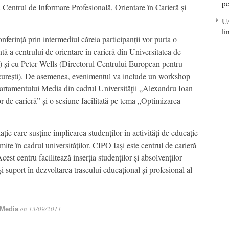
pe
entrul de Informare Profesională, Orientare în Carieră și
UA
li
ferinţă prin intermediul căreia participanţii vor purta o
 a centrului de orientare în carieră din Universitatea de
 și cu Peter Wells (Directorul Centrului European pentru
reşti). De asemenea, evenimentul va include un workshop
artamentului Media din cadrul Universităţii „Alexandru Ioan
 de carieră” şi o sesiune facilitată pe tema „Optimizarea
e care susţine implicarea studenţilor în activităţi de educaţie
e în cadrul universităţilor. CIPO Iaşi este centrul de carieră
est centru facilitează inserţia studenţilor şi absolvenţilor
 suport în dezvoltarea traseului educaţional şi profesional al
on
13/09/2011
Media