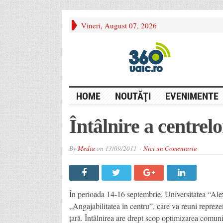
Vineri, August 07, 2026
HOME
NOUTĂŢI
EVENIMENTE
Întâlnire a centrelo
By
Media
on
13/09/2011
Nici un Comentariu
În perioada 14-16 septembrie, Universitatea “Al
„Angajabilitatea în centru”, care va reuni reprezent
ţară. Întâlnirea are drept scop optimizarea comuni