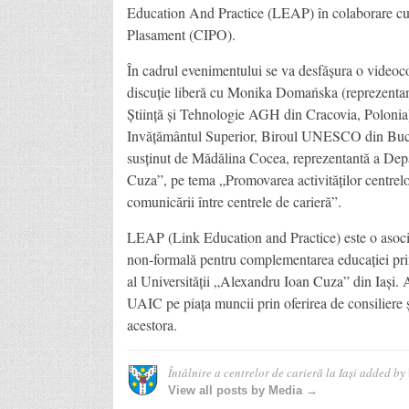
Education And Practice (LEAP) în colaborare cu C
Plasament (CIPO).
În cadrul evenimentului se va desfășura o videocon
discuţie liberă cu Monika Domańska (reprezentantă
Ştiinţă şi Tehnologie AGH din Cracovia, Polonia)
Invăţământul Superior, Biroul UNESCO din Bucu
susţinut de Mădălina Cocea, reprezentantă a Dep
Cuza”, pe tema „Promovarea activităţilor centrelor
comunicării între centrele de carieră”.
LEAP (Link Education and Practice) este o asociaţi
non-formală pentru complementarea educaţiei primit
al Universităţii „Alexandru Ioan Cuza” din Iaşi. Ac
UAIC pe piaţa muncii prin oferirea de consiliere şi
acestora.
Întâlnire a centrelor de carieră la Iaşi
added by
View all posts by Media →