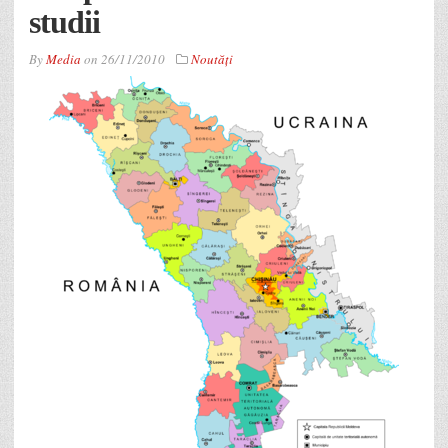
studii
By
Media
on
26/11/2010
Noutăţi