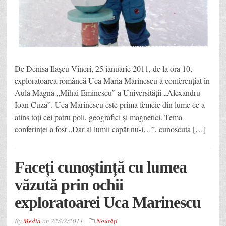
De Denisa Ilaşcu Vineri, 25 ianuarie 2011, de la ora 10,
exploratoarea româncă Uca Maria Marinescu a conferenţiat în
Aula Magna „Mihai Eminescu” a Universităţii „Alexandru
Ioan Cuza”. Uca Marinescu este prima femeie din lume ce a
atins toţi cei patru poli, geografici şi magnetici. Tema
conferinţei a fost „Dar al lumii capăt nu-i…”, cunoscuta […]
Faceți cunoștință cu lumea
văzută prin ochii
exploratoarei Uca Marinescu
By
Media
on
22/02/2011
Noutăţi