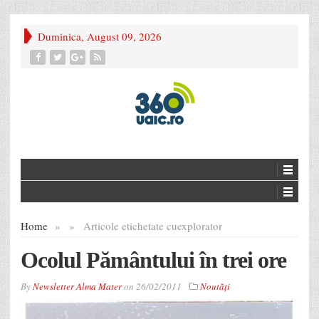
Duminica, August 09, 2026
Home
»
»
Articole etichetate cu
explorator
Ocolul Pământului în trei ore
By
Newsletter Alma Mater
on
26/02/2011
Noutăţi