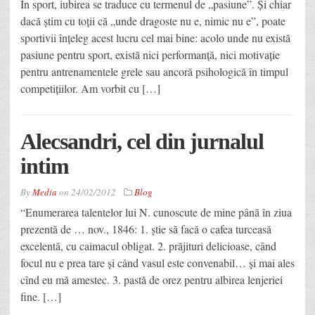
În sport, iubirea se traduce cu termenul de „pasiune”. Şi chiar
dacă ştim cu toţii că „unde dragoste nu e, nimic nu e”, poate
sportivii înţeleg acest lucru cel mai bine: acolo unde nu există
pasiune pentru sport, există nici performanţă, nici motivaţie
pentru antrenamentele grele sau ancoră psihologică în timpul
competiţiilor. Am vorbit cu […]
Alecsandri, cel din jurnalul
intim
By
Media
on
24/02/2012
Blog
“Enumerarea talentelor lui N. cunoscute de mine până în ziua
prezentă de … nov., 1846: 1. ştie să facă o cafea turceasă
excelentă, cu caimacul obligat. 2. prăjituri delicioase, când
focul nu e prea tare şi când vasul este convenabil… şi mai ales
cînd eu mă amestec. 3. pastă de orez pentru albirea lenjeriei
fine. […]