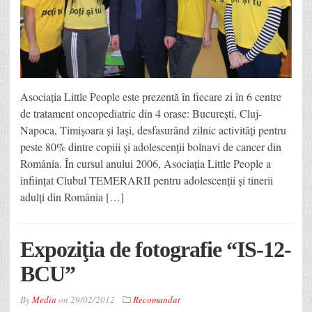
Asociaţia Little People este prezentă în fiecare zi în 6 centre
de tratament oncopediatric din 4 orase: București, Cluj-
Napoca, Timișoara și Iași, desfasurând zilnic activități pentru
peste 80% dintre copiii și adolescenții bolnavi de cancer din
România. În cursul anului 2006, Asociația Little People a
înființat Clubul TEMERARII pentru adolescenții și tinerii
adulți din România […]
Expoziţia de fotografie “IS-12-
BCU”
By
Media
on
29/02/2012
Recomandat