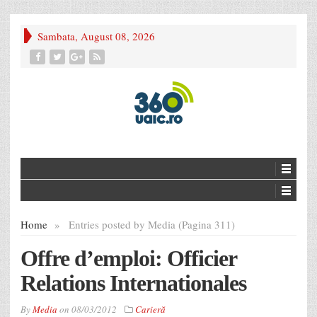
Sambata, August 08, 2026
Home
»
Entries posted by Media (Pagina 311)
Offre d’emploi: Officier
Relations Internationales
By
Media
on
08/03/2012
Carieră