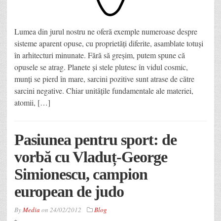
Lumea din jurul nostru ne oferă exemple numeroase despre
sisteme aparent opuse, cu proprietăţi diferite, asamblate totuşi
în arhitecturi minunate. Fără să greşim, putem spune că
opusele se atrag. Planete şi stele plutesc în vidul cosmic,
munţi se pierd în mare, sarcini pozitive sunt atrase de către
sarcini negative. Chiar unităţile fundamentale ale materiei,
atomii, […]
Pasiunea pentru sport: de
vorbă cu Vladuț-George
Simionescu, campion
european de judo
By
Media
on
24/02/2012
Blog