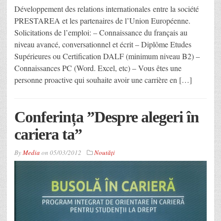
Développement des relations internationales entre la société
PRESTAREA et les partenaires de l’Union Européenne.
Solicitations de l’emploi: – Connaissance du français au
niveau avancé, conversationnel et écrit – Diplôme Etudes
Supérieures ou Certification DALF (minimum niveau B2) –
Connaissances PC (Word. Excel, etc) – Vous êtes une
personne proactive qui souhaite avoir une carrière en […]
Conferința ”Despre alegeri în
cariera ta”
By
Media
on
05/03/2012
Noutăţi