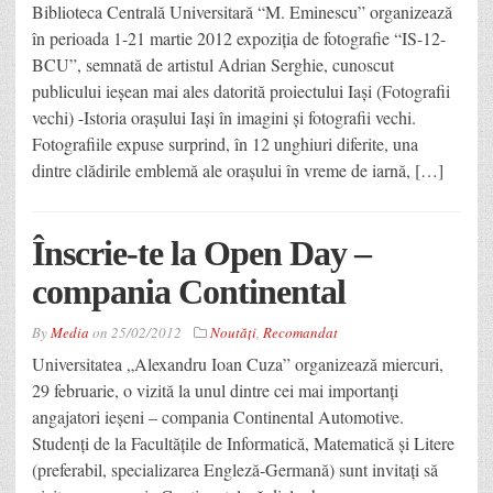
Biblioteca Centrală Universitară “M. Eminescu” organizează
în perioada 1-21 martie 2012 expoziţia de fotografie “IS-12-
BCU”, semnată de artistul Adrian Serghie, cunoscut
publicului ieşean mai ales datorită proiectului Iaşi (Fotografii
vechi) -Istoria oraşului Iaşi în imagini şi fotografii vechi.
Fotografiile expuse surprind, în 12 unghiuri diferite, una
dintre clădirile emblemă ale oraşului în vreme de iarnă, […]
Înscrie-te la Open Day –
compania Continental
By
Media
on
25/02/2012
Noutăţi
,
Recomandat
Universitatea „Alexandru Ioan Cuza” organizează miercuri,
29 februarie, o vizită la unul dintre cei mai importanți
angajatori ieșeni – compania Continental Automotive.
Studenți de la Facultățile de Informatică, Matematică și Litere
(preferabil, specializarea Engleză-Germană) sunt invitați să