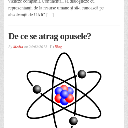
viziteze compania Continental, să dialogheze cu
reprezentanții de la resurse umane și să-i cunoască pe
absolvenții de UAIC […]
De ce se atrag opusele?
By
Media
on
24/02/2012
Blog