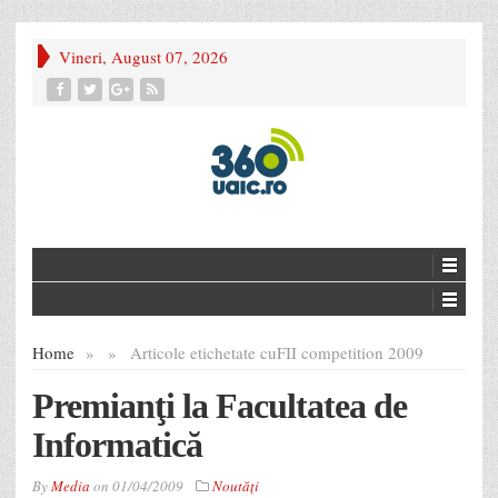
Vineri, August 07, 2026
Home
»
»
Articole etichetate cu
FII competition 2009
Premianţi la Facultatea de
Informatică
By
Media
on
01/04/2009
Noutăţi