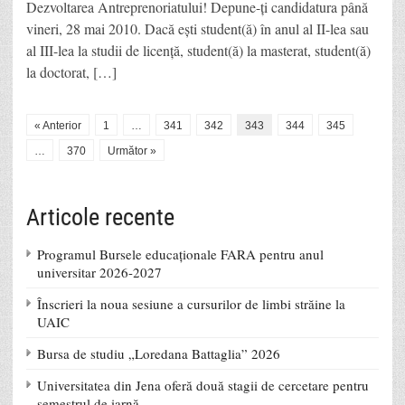
Dezvoltarea Antreprenoriatului! Depune-ţi candidatura până
vineri, 28 mai 2010. Dacă eşti student(ă) în anul al II-lea sau
al III-lea la studii de licenţă, student(ă) la masterat, student(ă)
la doctorat, […]
« Anterior
1
…
341
342
343
344
345
…
370
Următor »
Articole recente
Programul Bursele educaționale FARA pentru anul
universitar 2026-2027
Înscrieri la noua sesiune a cursurilor de limbi străine la
UAIC
Bursa de studiu „Loredana Battaglia” 2026
Universitatea din Jena oferă două stagii de cercetare pentru
semestrul de iarnă