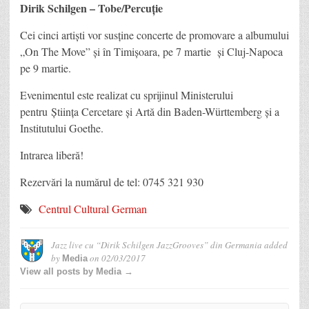
Dirik Schilgen – Tobe/Percuţie
Cei cinci artişti vor susţine concerte de promovare a albumului
„On The Move” şi în Timişoara, pe 7 martie şi Cluj-Napoca
pe 9 martie.
Evenimentul este realizat cu sprijinul Ministerului
pentru Știința Cercetare și Artă din Baden-Württemberg şi a
Institutului Goethe.
Intrarea liberă!
Rezervări la numărul de tel: 0745 321 930
Centrul Cultural German
Jazz live cu “Dirik Schilgen JazzGrooves” din Germania
added
by
on
02/03/2017
Media
View all posts by Media →