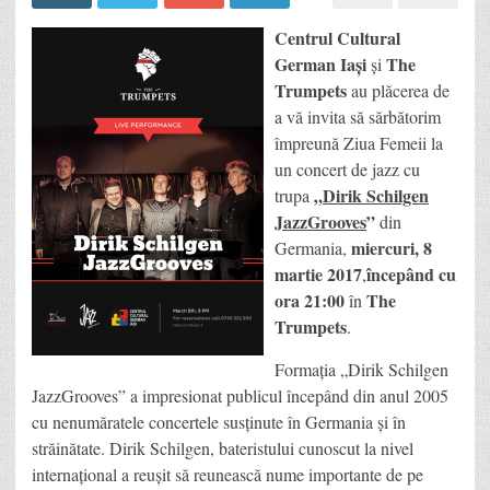
Centrul Cultural
German Iaşi
The
şi
Trumpets
au plăcerea de
a vă invita să sărbătorim
împreună Ziua Femeii la
un concert de jazz cu
„
Dirik Schilgen
trupa
JazzGrooves
”
din
miercuri, 8
Germania,
martie 2017
începând cu
,
ora 21:00
The
în
Trumpets
.
Formaţia „Dirik Schilgen
JazzGrooves” a impresionat publicul începând din anul 2005
cu nenumăratele concertele susținute în Germania și în
străinătate. Dirik Schilgen, bateristului cunoscut la nivel
internațional a reuşit să reunească nume importante de pe