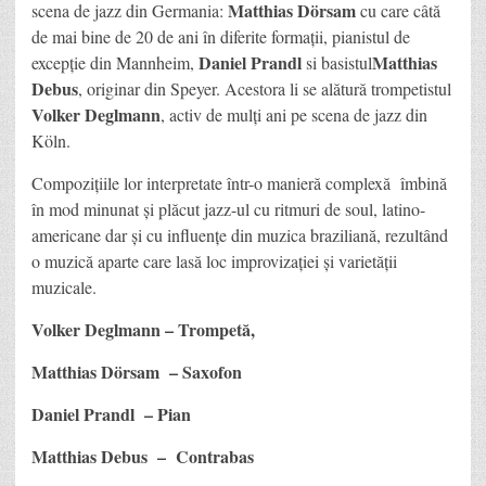
Matthias Dörsam
scena de jazz din Germania:
cu care câtă
de mai bine de 20 de ani în diferite formații, pianistul de
Daniel Prandl
Matthias
excepție din Mannheim,
si basistul
Debus
, originar din Speyer. Acestora li se alătură trompetistul
Volker Deglmann
, activ de mulți ani pe scena de jazz din
Köln.
Compoziţiile lor interpretate într-o manieră complexă îmbină
în mod minunat şi plăcut jazz-ul cu ritmuri de soul, latino-
americane dar şi cu influenţe din muzica braziliană, rezultând
o muzică aparte care lasă loc improvizaţiei şi varietăţii
muzicale.
Volker Deglmann – Trompetă,
Matthias Dörsam – Saxofon
Daniel Prandl – Pian
Matthias Debus – Contrabas