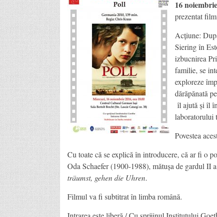
16 noiembri
prezentat fil
Acțiune: După
Siering în Est
izbucnirea Pr
familie, se in
exploreze împr
dărăpănată pe 
îl ajută și îl
laboratorului t
Povestea acest
Cu toate că se explică în introducere, că ar fi o 
Oda Schaefer (1900-1988), mătușa de gardul II a r
träumst, gehen die Uhren
.
Filmul va fi subtitrat în limba română.
Intrarea este liberă / Cu sprijinul Institutului Goet