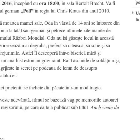
pe
e 2016
ora 18:00
, începând cu
, în sala Bertolt Brecht. Va fi
„Poll”
mul german
în regia lui Chris Kraus din anul 2010.
UA
li
 moartea mamei sale, Oda în vârstă de 14 ani se întoarce din
onia la tatăl său german și petrece ultimele zile înainte de
imului Război Mondial. Oda nu îşi găseşte locul în această
teriorizează mai degrabă, preferă să citească, să scrie și să
ejurimile. Astfel îl descoperă într-o biserică mică şi
un anarhist estonian grav rănit. Ea îl ascunde de soldații ruși,
 îngrijește în secret pe podeaua de lemn de deasupra
atălui ei.
ei prietenii, se încheie din păcate într-un mod tragic.
poveste adevărată, filmul se bazează vag pe memoriile autoarei
egizorului, pe care ea le-a publicat sub titlul
Auch wenn du
he