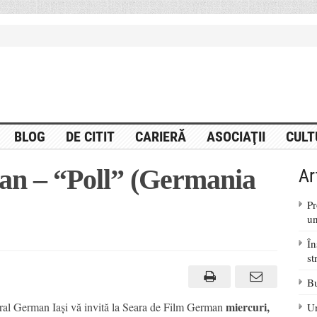
BLOG
DE CITIT
CARIERĂ
ASOCIAŢII
CULT
an – “Poll” (Germania
Ar
Pr
un
În
st
Bu
miercuri,
ral German Iaşi vă invită la Seara de Film German
Un