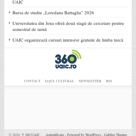
UAIC
Bursa de studiu „Loredana Battaglia” 2026
Universitatea din Jena oferă două stagii de cercetare pentru
semestrul de iarnă
UAIC organizează cursuri intensive gratuite de limba turcă
CONTACT
IAŞUL CULTURAL
NEWSLETTER
RSS
© 2026,
↑
360 UAIC
Autentificare
-
Powered by WordPress
-
Gabfire Themes