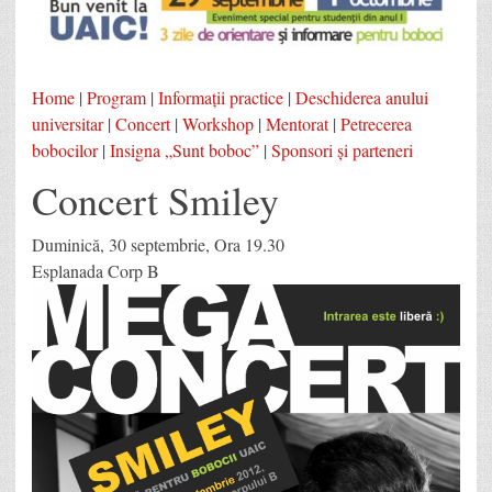
Home
|
Program
|
Informaţii practice
|
Deschiderea anului
universitar
|
Concert
|
Workshop
|
Mentorat
|
Petrecerea
bobocilor
|
Insigna „Sunt boboc”
|
Sponsori şi parteneri
Concert Smiley
Duminică, 30 septembrie, Ora 19.30
Esplanada Corp B