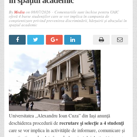
în spațiul academic
By
Media
on
08/07/2026
Comentariile sunt închise
pentru UAIC
oferă 4 burse studenților care se vor implica în campania de
conștientizare privind prevenirea discriminării, hărțuirii și abuzului în
spațiul academic
Universitatea „Alexandru Ioan Cuza” din Iași anunță
recrutare și selecție a 4 studenți
deschiderea procedurii de
care se vor implica în activitățile de informare, comunicare și