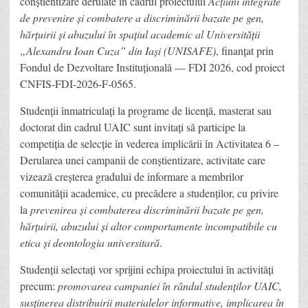
conștientizare derulate în cadrul proiectului
Acțiuni integrate
de prevenire și combatere a discriminării bazate pe gen,
hărțuirii și abuzului în spațiul academic al Universității
„Alexandru Ioan Cuza” din Iași (UNISAFE)
, finanțat prin
Fondul de Dezvoltare Instituțională — FDI 2026, cod proiect
CNFIS-FDI-2026-F-0565.
Studenții înmatriculați la programe de licență, masterat sau
doctorat din cadrul UAIC sunt invitați să participe la
competiția de selecție în vederea implicării în Activitatea 6 –
Derularea unei campanii de conștientizare, activitate care
vizează creșterea gradului de informare a membrilor
comunității academice, cu precădere a studenților, cu privire
la
prevenirea și combaterea discriminării bazate pe gen,
hărțuirii, abuzului și altor comportamente incompatibile cu
etica și deontologia universitară
.
Studenții selectați vor sprijini echipa proiectului în activități
precum:
promovarea campaniei în rândul studenților UAIC,
susținerea distribuirii materialelor informative, implicarea în