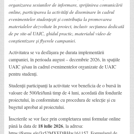
organizarea sesiunilor de informare, sprijinirea comunicării
online, participarea la activități de diseminare în cadrul
evenimentelor studențești și contribuția la promovarea
materialelor dezvoltate în proiect, inclusiv secțiunea dedicată
de pe site-ul UAIC, ghidul practic, materialul video de
conștientizare și flyerele campaniei
.
Activitatea se va desfășura pe durata implementării
campaniei, în perioada august – decembrie 2026, în spațiile
UAIC și/sau în cadrul evenimentelor organizate de UAIC
pentru studenți.
Studenții participanți la activitate vor beneficia de o bursă în
valoare de 500/lei/lună timp de 4 luni, acordată din fondurile
proiectului, în conformitate cu procedura de selecție și cu
bugetul aprobat al proiectului.
Înscrierile se vor face prin completarea unui formular online
18 iulie 2026
până la data de
, la adresa:
https://forms.gle/3z52MXEDBHw161157
. Formularul de