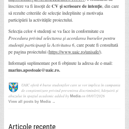
CV și scrisoare de intenție
înscriere va fi însoțit de
, din care
să rezulte criteriile de selecție îndeplinite și motivația
participării la activitățile proiectului.
Selecția celor 4 studenți se va face în conformitate cu
Procedura privind selectarea și acordarea burselor pentru
studenții participanți la Activitatea 6
, care poate fi consultată
pe pagina proiectului (
https://www.uaic.ro/unisafe/
).
Informații suplimentare pot fi obținute la adresa de e-mail:
marius.apostoaie@uaic.ro.
UAIC oferă 4 burse studenților care se vor implica în campania
de conștientizare privind prevenirea discriminării, hărțuirii și
abuzului în spațiul academic
added by
on
08/07/2026
Media
View all posts by Media →
Articole recente