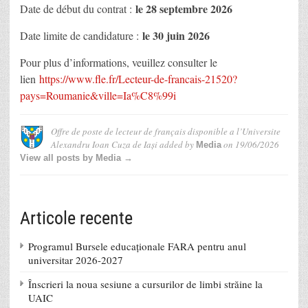
le 28 septembre 2026
Date de début du contrat :
le 30 juin 2026
Date limite de candidature :
Pour plus d’informations, veuillez consulter le
lien
https://www.fle.fr/Lecteur-de-francais-21520?
pays=Roumanie&ville=Ia%C8%99i
Offre de poste de lecteur de français disponible a l’Universite
Alexandru Ioan Cuza de Iași
added by
on
19/06/2026
Media
View all posts by Media →
Articole recente
Programul Bursele educaționale FARA pentru anul
universitar 2026-2027
Înscrieri la noua sesiune a cursurilor de limbi străine la
UAIC