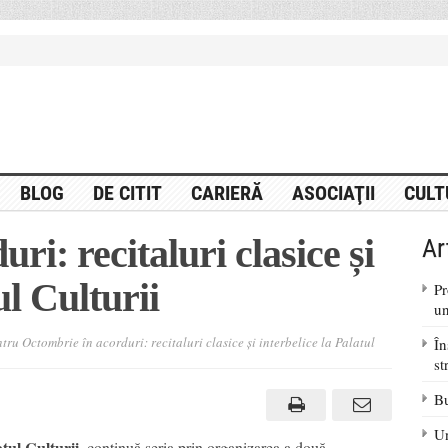
BLOG
DE CITIT
CARIERĂ
ASOCIAŢII
CULT
ri: recitaluri clasice și
Ar
ul Culturii
Pr
un
tru Octombrie în acorduri: recitaluri clasice și interbelice la Palatul
În
st
Bu
Un
tul Culturii
, continuă seria prin organizarea a două