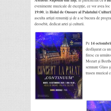
evenimente muzicale de excepție, ce vor avea loc 
19:00
Holul de Onoare al Palatului Culturii
, în
asculta artiști renumiți și de a se bucura de progr
deosebit, dedicat artei și culturii.
14 octombri
Pe
desfășurat ca un 
firesc cu următoa
Mozart și Beeth
semnate Glass și
traseu muzical ce