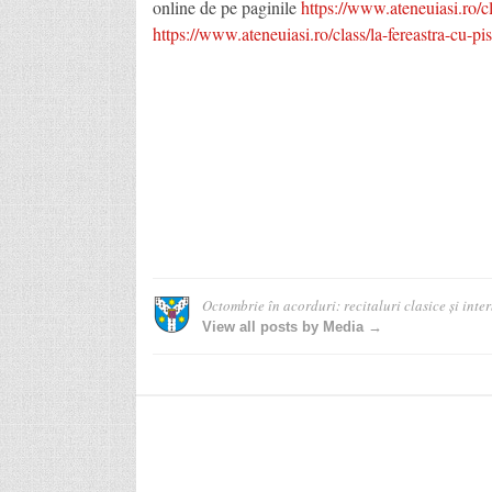
online de pe paginile
https://www.ateneuiasi.ro/c
https://www.ateneuiasi.ro/class/la-fereastra-cu-pis
Octombrie în acorduri: recitaluri clasice și inter
View all posts by Media →