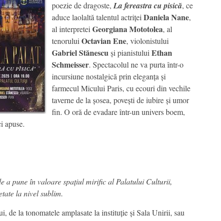
poezie de dragoste,
La fereastra cu pisică
, ce
Daniela Nane
aduce laolaltă talentul actriței
,
Georgiana Mototolea
al interpretei
, al
Octavian Ene
tenorului
, violonistului
Gabriel Stănescu
Ethan
și pianistului
Schmeisser
. Spectacolul ne va purta într-o
incursiune nostalgică prin eleganța și
farmecul Micului Paris, cu ecouri din vechile
taverne de la șosea, povești de iubire și umor
fin. O oră de evadare într-un univers boem,
i apuse.
e a pune în valoare spațiul mirific al Palatului Culturii,
etate la nivel sublim.
ui, de la tonomatele amplasate la instituție și Sala Unirii, sau