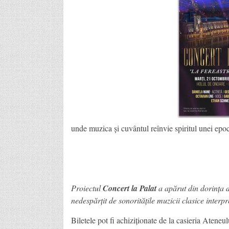
unde muzica și cuvântul reînvie spiritul unei epoc
Proiectul
Concert la Palat
a apărut din dorința d
nedespărțit de sonoritățile muzicii clasice interpr
Biletele pot fi achiziționate de la casieria Ateneul