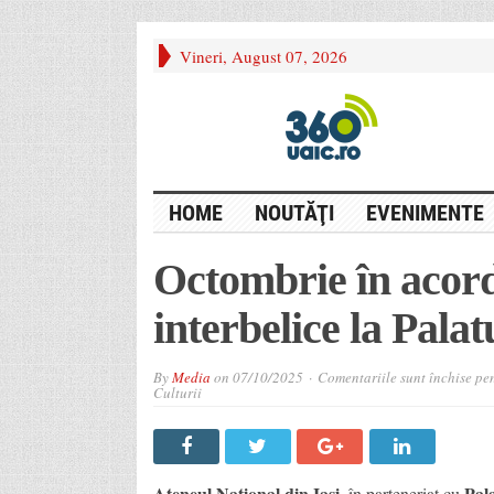
Vineri, August 07, 2026
HOME
NOUTĂŢI
EVENIMENTE
Octombrie în acordu
interbelice la Palat
By
Media
on
07/10/2025
Comentariile sunt închise
pen
Culturii
Ateneul Național din Iași
Pala
, în parteneriat cu