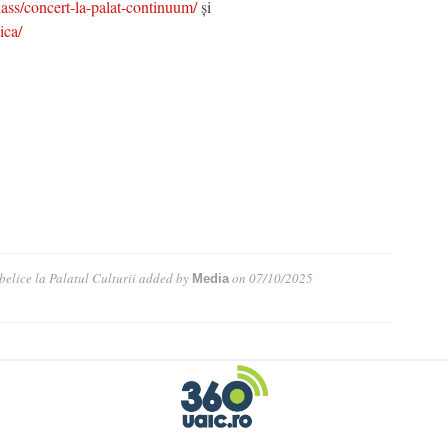
lass/concert-la-palat-continuum/
și
ica/
belice la Palatul Culturii
added by
on
07/10/2025
Media