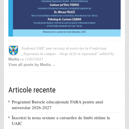
Studenții UAIC sunt invitați să participe la Conferința
„Siguranța în campus – Alege să fii in siguranță”
added by
on
11/03/2025
Media
View all posts by Media →
Articole recente
Programul Bursele educaționale FARA pentru anul
universitar 2026-2027
Înscrieri la noua sesiune a cursurilor de limbi străine la
UAIC