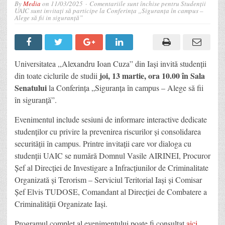
By
Media
on
11/03/2025
Comentariile sunt închise
pentru Studenții
UAIC sunt invitați să participe la Conferința „Siguranța în campus –
Alege să fii in siguranță”
Universitatea ,,Alexandru Ioan Cuza” din Iași invită studenții
joi, 13 martie, ora 10.00 în Sala
din toate ciclurile de studii
Senatului
la Conferința „Siguranța în campus – Alege să fii
în siguranță”.
Evenimentul include sesiuni de informare interactive dedicate
studenților cu privire la prevenirea riscurilor și consolidarea
securității în campus. Printre invitații care vor dialoga cu
studenții UAIC se numără Domnul Vasile AIRINEI, Procuror
Șef al Direcției de Investigare a Infracțiunilor de Criminalitate
Organizată și Terorism – Serviciul Teritorial Iași și Comisar
Șef Elvis TUDOSE, Comandant al Direcției de Combatere a
Criminalității Organizate Iași.
Programul complet al evenimentului poate fi consultat
aici
.