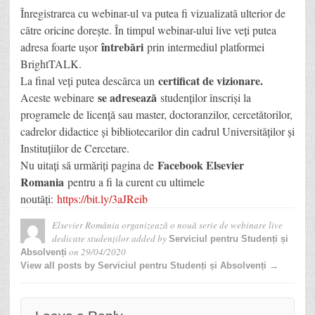
Înregistrarea cu webinar-ul va putea fi vizualizată ulterior de
către oricine dorește. În timpul webinar-ului live veți putea
întrebări
adresa foarte ușor
prin intermediul platformei
BrightTALK.
certificat de vizionare.
La final veți putea descărca un
se adresează
Aceste webinare
studenților înscriși la
programele de licență sau master, doctoranzilor, cercetătorilor,
cadrelor didactice și bibliotecarilor din cadrul Universităților și
Instituțiilor de Cercetare.
Facebook Elsevier
Nu uitați să urmăriți pagina de
Romania
pentru a fi la curent cu ultimele
noutăți:
https://bit.ly/3aJReib
Elsevier România organizează o nouă serie de webinare live
dedicate studenților
added by
Serviciul pentru Studenți și
on
29/04/2020
Absolvenți
View all posts by Serviciul pentru Studenți și Absolvenți →