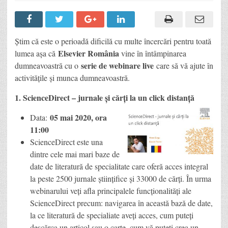
Știm că este o perioadă dificilă cu multe încercări pentru toată
Elsevier România
lumea așa că
vine în întâmpinarea
serie de webinare live
dumneavoastră cu o
care să vă ajute în
activitățile și munca dumneavoastră.
1. ScienceDirect – jurnale și cărți la un click distanță
05 mai 2020, ora
Data:
11:00
ScienceDirect este una
dintre cele mai mari baze de
date de literatură de specialitate care oferă acces integral
la peste 2500 jurnale științifice și 33000 de cărți. În urma
webinarului veți afla principalele funcționalități ale
ScienceDirect precum: navigarea în această bază de date,
la ce literatură de specialiate aveți acces, cum puteți
descărca un articol sau o carte, cum vă puteți crea un