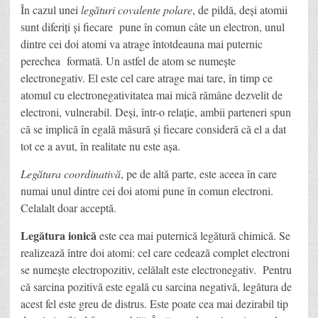
În cazul unei
legături covalente polare
, de pildă, deși atomii
sunt diferiți și fiecare pune în comun câte un electron, unul
dintre cei doi atomi va atrage întotdeauna mai puternic
perechea formată. Un astfel de atom se numește
electronegativ. El este cel care atrage mai tare, în timp ce
atomul cu electronegativitatea mai mică rămâne dezvelit de
electroni, vulnerabil. Deși, într-o relație, ambii parteneri spun
că se implică în egală măsură și fiecare consideră că el a dat
tot ce a avut, în realitate nu este așa.
Legătura coordinativă
, pe de altă parte, este aceea în care
numai unul dintre cei doi atomi pune în comun electroni.
Celalalt doar acceptă.
Legătura ionică
este cea mai puternică legătură chimică. Se
realizează între doi atomi: cel care cedează complet electroni
se numește electropozitiv, celălalt este electronegativ. Pentru
că sarcina pozitivă este egală cu sarcina negativă, legătura de
acest fel este greu de distrus. Este poate cea mai dezirabil tip