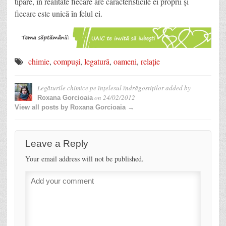
tipare, în realitate fiecare are caracteristicile ei proprii și
fiecare este unică în felul ei.
chimie
,
compuși
,
legatură
,
oameni
,
relație
Legăturile chimice pe înțelesul îndrăgostiților
added by
on
24/02/2012
Roxana Gorcioaia
View all posts by Roxana Gorcioaia →
Leave a Reply
Your email address will not be published.