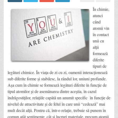
În chimie,
atunci
când
atomii vin
în contact
unii cu
alții
formează
diferite
tipuri de
legături chimice. În viața de zi cu zi, oamenii interacționează
sub diferite forme și stabilesc, la rândul lor, uniuni profunde.
Așa cum în chimie se formează legături diferite în funcție de
tipul atomilor și de asemănarea dintre aceștia, în cazul
îndrăgostiților, relațiile capătă un anumit specific în funcție de
nivelul de atractivitate și de felul în care unii “cedează” mai
mult decât alții. Pentru că, într-o relație, trebuie să punem în
comun atât sentimente, cât și lucruri materiale, precum atomii