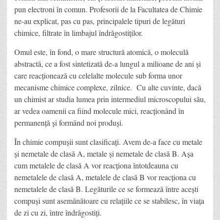
pun electroni în comun. Profesorii de la Facultatea de Chimie
ne-au explicat, pas cu pas, principalele tipuri de legături
chimice, filtrate în limbajul îndrăgostiților.
Omul este, în fond, o mare structură atomică, o moleculă
abstractă, ce a fost sintetizată de-a lungul a milioane de ani și
care reacționează cu celelalte molecule sub forma unor
mecanisme chimice complexe, zilnice. Cu alte cuvinte, dacă
un chimist ar studia lumea prin intermediul microscopului său,
ar vedea oamenii ca fiind molecule mici, reacționând în
permanență și formând noi produși.
În chimie compușii sunt clasificați. Avem de-a face cu metale
și nemetale de clasă A, metale și nemetale de clasă B. Așa
cum metalele de clasă A vor reacționa întotdeauna cu
nemetalele de clasă A, metalele de clasă B vor reacționa cu
nemetalele de clasă B. Legăturile ce se formează între acești
compuși sunt asemănătoare cu relațiile ce se stabilesc, în viața
de zi cu zi, între îndrăgostiți.