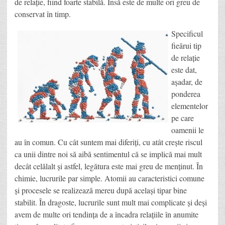
de relație, fiind foarte stabilă. Însă este de multe ori greu de
conservat în timp.
Specificul
fieărui tip
de relație
este dat,
așadar, de
ponderea
elementelor
pe care
oamenii le
au în comun. Cu cât suntem mai diferiți, cu atât crește riscul
ca unii dintre noi să aibă sentimentul că se implică mai mult
decât celălalt și astfel, legătura este mai greu de menținut. În
chimie, lucrurile par simple. Atomii au caracteristici comune
și procesele se realizează mereu după același tipar bine
stabilit. În dragoste, lucrurile sunt mult mai complicate și deși
avem de multe ori tendința de a încadra relațiile în anumite