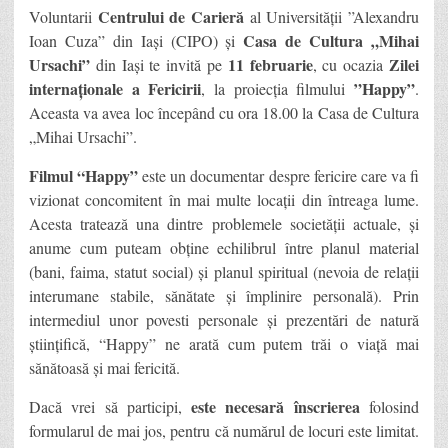
Centrului de Carieră
Voluntarii
al Universității ”Alexandru
Casa de Cultura „Mihai
Ioan Cuza” din Iași (CIPO) și
Ursachi”
11 februarie
Zilei
din Iași te invită pe
, cu ocazia
internaționale a Fericirii
”Happy”
, la proiecția filmului
.
Aceasta va avea loc începând cu ora 18.00 la Casa de Cultura
„Mihai Ursachi”.
Filmul “Happy”
este un documentar despre fericire care va fi
vizionat concomitent în mai multe locații din întreaga lume.
Acesta tratează una dintre problemele societății actuale, și
anume cum puteam obține echilibrul între planul material
(bani, faima, statut social) și planul spiritual (nevoia de relații
interumane stabile, sănătate și împlinire personală). Prin
intermediul unor povesti personale și prezentări de natură
științifică, “Happy” ne arată cum putem trăi o viață mai
sănătoasă și mai fericită.
este necesară înscrierea
Dacă vrei să participi,
folosind
formularul de mai jos, pentru că numărul de locuri este limitat.