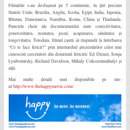
Filmările s-au desfașurat pe 5 continente, în țări precum
Statele Unite, Brazilia, Anglia, Scotia, Egipt, India, Japonia,
Bhutan, Danemarca, Namibia, Kenia, China și Thailanda.
Punctele cheie ale documentarului sunt: conectivitatea,
generozitatea, noutatea, jocul, acapararea, sănătatea și
longevitatea. Totodata, filmul caută să răspundă la întrebarea
“Ce te face fericit?” prin intermediul prezentărilor celor mai
cunoscuti cercetatori din domeniul fericirii: Ed Diener, Sonja
Lyubomirsky, Richard Davidson, Mihaly Csikszentmihalyi și
alții.
Mai multe detalii sunt disponibile pe site-
ul
http://www.thehappymovie.com/
.