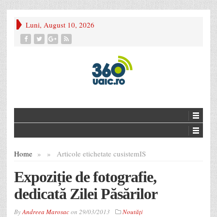
Luni, August 10, 2026
Home
»
»
Articole etichetate cu
sistemIS
Expoziție de fotografie,
dedicată Zilei Păsărilor
By
Andreea Marosac
on
29/03/2013
Noutăţi